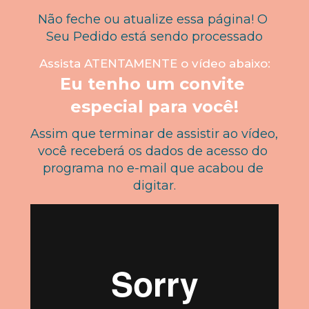
Não feche ou atualize essa página! O 
Seu Pedido está sendo processado
Assista ATENTAMENTE o vídeo abaixo:
Eu tenho um convite 
especial para você!
Assim que terminar de assistir ao vídeo, 
você receberá os dados de acesso do 
programa no e-mail que acabou de 
digitar.